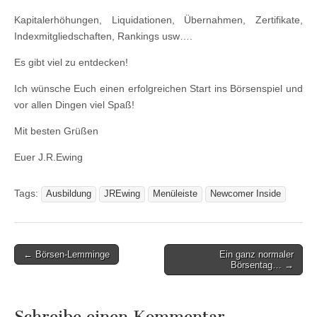
Kapitalerhöhungen, Liquidationen, Übernahmen, Zertifikate,
Indexmitgliedschaften, Rankings usw….
Es gibt viel zu entdecken!
Ich wünsche Euch einen erfolgreichen Start ins Börsenspiel und
vor allen Dingen viel Spaß!
Mit besten Grüßen
Euer J.R.Ewing
Tags:
Ausbildung
JREwing
Menüleiste
Newcomer Inside
Post
← Börsen-Lemminge
Ein ganz normaler
Börsentag… →
navigation
Schreibe einen Kommentar