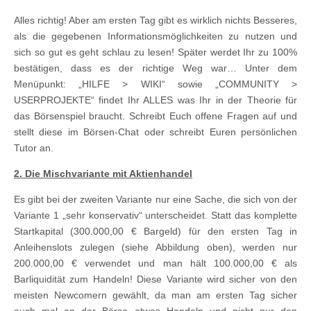
Alles richtig! Aber am ersten Tag gibt es wirklich nichts Besseres,
als die gegebenen Informationsmöglichkeiten zu nutzen und
sich so gut es geht schlau zu lesen! Später werdet Ihr zu 100%
bestätigen, dass es der richtige Weg war… Unter dem
Menüpunkt: „HILFE > WIKI“ sowie „COMMUNITY >
USERPROJEKTE“ findet Ihr ALLES was Ihr in der Theorie für
das Börsenspiel braucht. Schreibt Euch offene Fragen auf und
stellt diese im Börsen-Chat oder schreibt Euren persönlichen
Tutor an.
2. Die Mischvariante mit Aktienhandel
Es gibt bei der zweiten Variante nur eine Sache, die sich von der
Variante 1 „sehr konservativ“ unterscheidet. Statt das komplette
Startkapital (300.000,00 € Bargeld) für den ersten Tag in
Anleihenslots zulegen (siehe Abbildung oben), werden nur
200.000,00 € verwendet und man hält 100.000,00 € als
Barliquidität zum Handeln! Diese Variante wird sicher von den
meisten Newcomern gewählt, da man am ersten Tag sicher
auch mal an der Börse etwas Handeln und nicht nur den