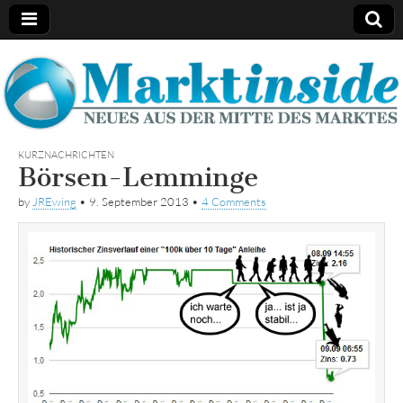
Marktinside
KURZNACHRICHTEN
Börsen-Lemminge
by
JREwing
•
9. September 2013
•
4 Comments