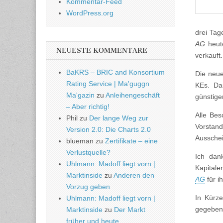
Kommentar-Feed
WordPress.org
drei Ta
AG
heut
NEUESTE KOMMENTARE
verkauft.
BaKRS – BRIC and Konsortium
Die neue
Rating Service | Ma'guggn
KEs. Da
Ma'gazin
zu
Anleihengeschäft
günstige
– Aber richtig!
Alle Bes
Phil
zu
Der lange Weg zur
Vorstand
Version 2.0: Die Charts 2.0
Ausschei
blueman
zu
Zertifikate – eine
Verlustquelle?
Ich dan
Uhlmann: Madoff liegt vorn |
Kapitale
Marktinside
zu
Anderen den
AG
für i
Vorzug geben
In Kürz
Uhlmann: Madoff liegt vorn |
gegeben
Marktinside
zu
Der Markt
früher und heute