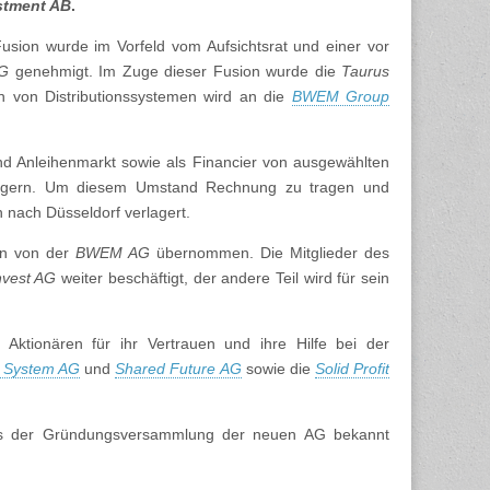
stment AB
.
usion wurde im Vorfeld vom Aufsichtsrat und einer vor
AG
genehmigt. Im Zuge dieser Fusion wurde die
Taurus
 von Distributionssystemen wird an die
BWEM Group
 und Anleihenmarkt sowie als Financier von ausgewählten
erlagern. Um diesem Umstand Rechnung zu tragen und
 nach Düsseldorf verlagert.
en von der
BWEM AG
übernommen. Die Mitglieder des
nvest AG
weiter beschäftigt, der andere Teil wird für sein
ktionären für ihr Vertrauen und ihre Hilfe bei der
System AG
und
Shared Future AG
sowie die
Solid Profit
bnis der Gründungsversammlung der neuen AG bekannt