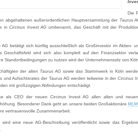
Inve
Die F
gen abgehaltenen außerordentlichen Hauptversammlung der
Taurus 
e in
Circinus Invest AG
umbenannt, das Geschäft mit der Produktion
 AG betätigt sich künftig ausschließlich als Großinvestor im Aktien-
s Geschäftsfeld wird sich also komplett auf den Finanzsektor v
re Standortbedingungen zu nutzen wird der Unternehmenssitz von Köln
chäftigten der alten
Taurus AG
sowie das Stammwerk in Köln werd
s und Aufsichtsrates der Taurus AG werden teilweise in der
Circinus I
den mit großzügigen Abfindungen entschädigt.
ke als CEO der neuen Circinus Invest AG allen alten und neuen A
rhöhung. Besonderer Dank geht an unsere beiden Großaktionäre
MLM 
hre vertrauensvolle Zusammenarbeit.
e wird eine neue AG-Beschreibung veröffentlicht sowie das Erge
.