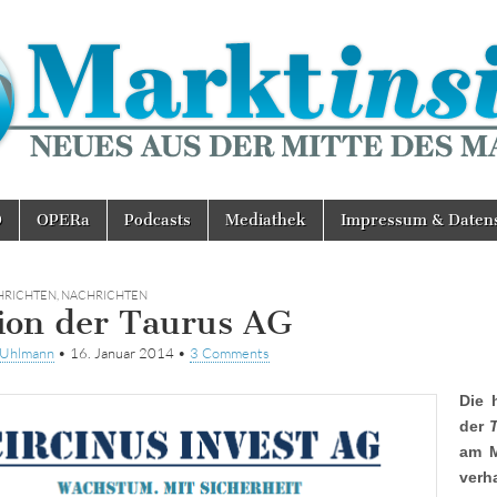
D
OPERa
Podcasts
Mediathek
Impressum & Daten
HRICHTEN
,
NACHRICHTEN
ion der Taurus AG
tUhlmann
•
16. Januar 2014
•
3 Comments
Die 
der
am M
ver