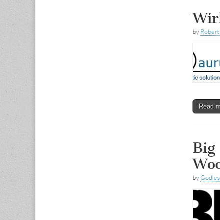
Wir
by
Rober
Read 
Big
Woc
by
Godle