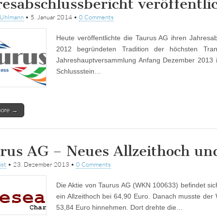
resabschlussbericht veröffentli
tUhlmann
•
5. Januar 2014
•
0 Comments
Heute veröffentlichte die Taurus AG ihren Jahresab
2012 begründeten Tradition der höchsten Tran
Jahreshauptversammlung Anfang Dezember 2013 in K
Schlussstein…
more →
rus AG – Neues Allzeithoch und
ist
•
23. Dezember 2013
•
0 Comments
Die Aktie von Taurus AG (WKN 100633) befindet sich 
ein Allzeithoch bei 64,90 Euro. Danach musste der 
53,84 Euro hinnehmen. Dort drehte die…