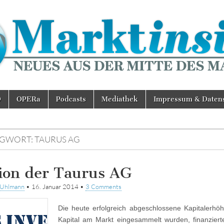
D
OPERa
Podcasts
Mediathek
Impressum & Daten
AGWORT:
TAURUS AG
ion der Taurus AG
tUhlmann
•
16. Januar 2014
•
3 Comments
Die heute erfolgreich abgeschlossene Kapitalerhö
Kapital am Markt eingesammelt wurden, finanziert