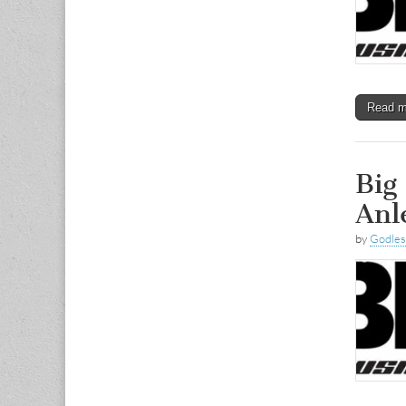
Read 
Big
Anl
by
Godle