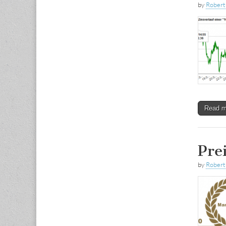
by
Rober
Read 
Pre
by
Rober