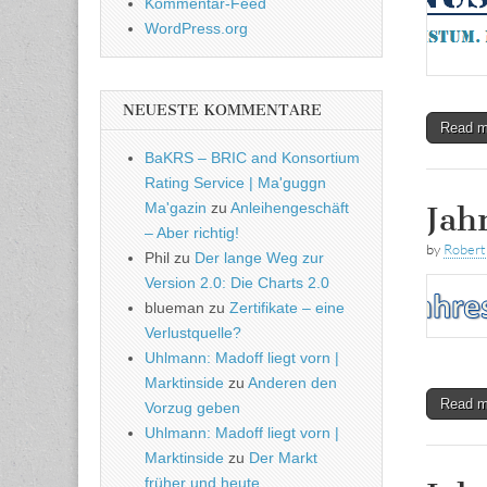
Kommentar-Feed
WordPress.org
NEUESTE KOMMENTARE
Read 
BaKRS – BRIC and Konsortium
Rating Service | Ma'guggn
Ma'gazin
zu
Anleihengeschäft
Jah
– Aber richtig!
by
Rober
Phil
zu
Der lange Weg zur
Version 2.0: Die Charts 2.0
blueman
zu
Zertifikate – eine
Verlustquelle?
Uhlmann: Madoff liegt vorn |
Marktinside
zu
Anderen den
Read 
Vorzug geben
Uhlmann: Madoff liegt vorn |
Marktinside
zu
Der Markt
früher und heute