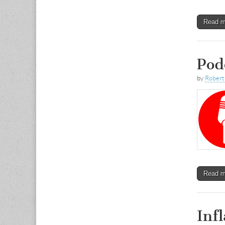
Read 
Pod
by
Rober
Read 
Infl