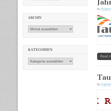
Jah
by
Rober
ARCHIV
Archiv
KATEGORIEN
Read 
Kategorien
Tau
by
Kapital