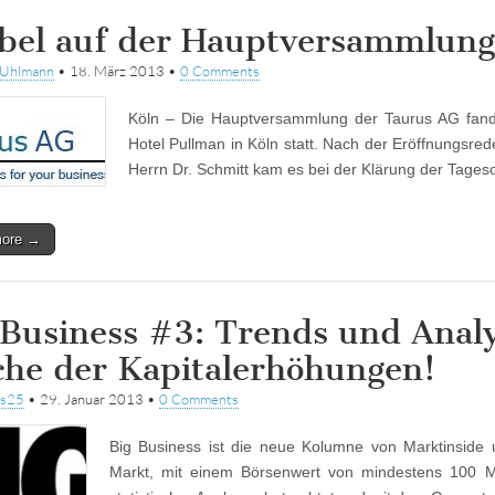
bel auf der Hauptversammlung
tUhlmann
•
18. März 2013
•
0 Comments
Köln – Die Hauptversammlung der Taurus AG fan
Hotel Pullman in Köln statt. Nach der Eröffnungsre
Herrn Dr. Schmitt kam es bei der Klärung der Tag
more →
 Business #3: Trends und Analy
he der Kapitalerhöhungen!
ss25
•
29. Januar 2013
•
0 Comments
Big Business ist die neue Kolumne von Marktinside
Markt, mit einem Börsenwert von mindestens 100 Mi