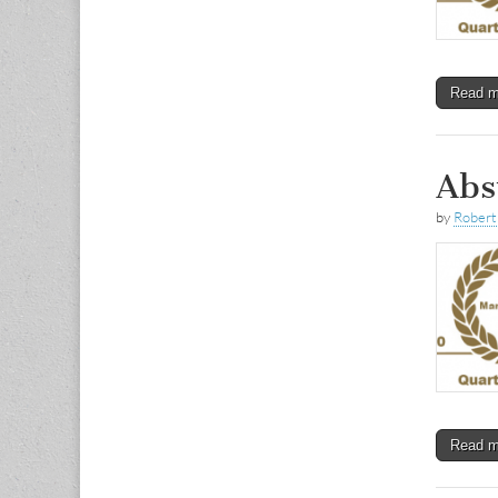
Read 
Abs
by
Rober
Read 