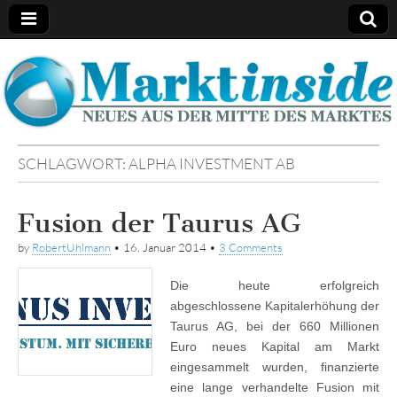
Marktinside
SCHLAGWORT:
ALPHA INVESTMENT AB
Fusion der Taurus AG
by
RobertUhlmann
•
16. Januar 2014
•
3 Comments
Die heute erfolgreich
abgeschlossene Kapitalerhöhung der
Taurus AG, bei der 660 Millionen
Euro neues Kapital am Markt
eingesammelt wurden, finanzierte
eine lange verhandelte Fusion mit