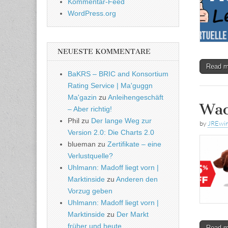
Kommentar-Feed
WordPress.org
NEUESTE KOMMENTARE
Read 
BaKRS – BRIC and Konsortium
Rating Service | Ma'guggn
Ma'gazin
zu
Anleihengeschäft
Wac
– Aber richtig!
Phil
zu
Der lange Weg zur
by
JREwi
Version 2.0: Die Charts 2.0
blueman
zu
Zertifikate – eine
Verlustquelle?
Uhlmann: Madoff liegt vorn |
Marktinside
zu
Anderen den
Vorzug geben
Uhlmann: Madoff liegt vorn |
Marktinside
zu
Der Markt
früher und heute
Read 