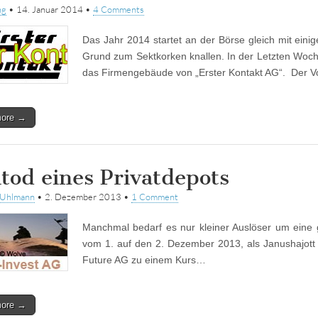
ng
•
14. Januar 2014
•
4 Comments
Das Jahr 2014 startet an der Börse gleich mit einig
Grund zum Sektkorken knallen. In der Letzten Woche
das Firmengebäude von „Erster Kontakt AG“. Der V
more →
itod eines Privatdepots
tUhlmann
•
2. Dezember 2013
•
1 Comment
Manchmal bedarf es nur kleiner Auslöser um eine 
vom 1. auf den 2. Dezember 2013, als Janushajott v
Future AG zu einem Kurs…
more →