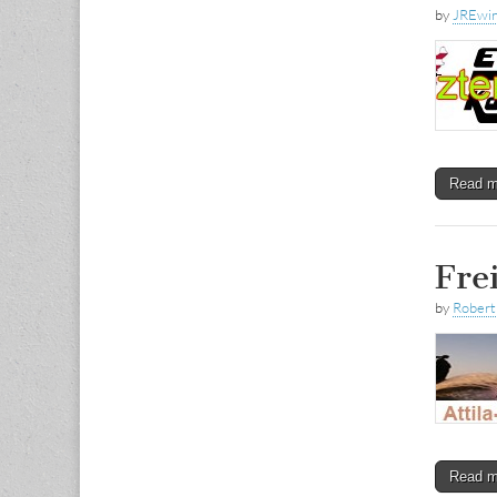
by
JREwi
Read 
Fre
by
Rober
Read 