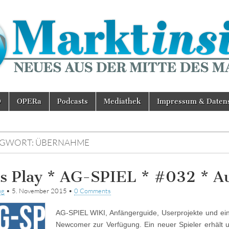
D
OPERa
Podcasts
Mediathek
Impressum & Daten
AGWORT:
ÜBERNAHME
’s Play * AG-SPIEL * #032 * A
ng
•
5. November 2015
•
0 Comments
AG-SPIEL WIKI, Anfängerguide, Userprojekte und eine
Newcomer zur Verfügung. Ein neuer Spieler erhält u