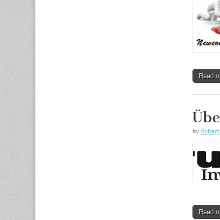
Read 
Übe
by
Rober
Read 