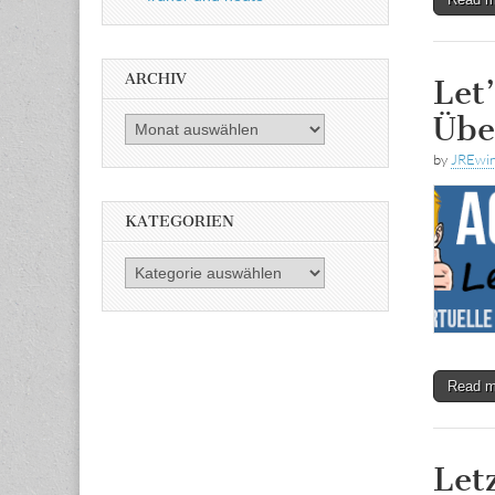
ARCHIV
Let
Übe
Archiv
by
JREwi
KATEGORIEN
Kategorien
Read 
Let