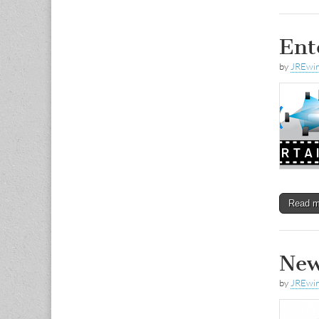
Ent
by
JREwi
Read 
New
by
JREwi