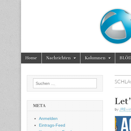
Marktinside
Skip
Main
Home
Nachrichten
Kolumnen
BLÖ
to
menu
content
SCHL
Suchen
nach:
Let
META
by
JREwi
Anmelden
Eintrags-Feed