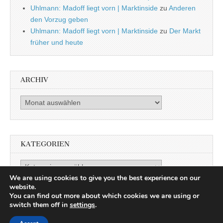
Uhlmann: Madoff liegt vorn | Marktinside
zu
Anderen
den Vorzug geben
Uhlmann: Madoff liegt vorn | Marktinside
zu
Der Markt
früher und heute
ARCHIV
Archiv
KATEGORIEN
Kategorien
We are using cookies to give you the best experience on our
website.
You can find out more about which cookies we are using or
switch them off in
settings
.
Copyright © 2026
Marktinside
. All Rights Reserved.