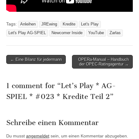
Tags:
Anleihen
JREwing
Kredite
Let's Play
Let's Play AG-SPIEL
Newcomer Inside
YouTube
Zarlas
Post
← Eine Bilanz für jedermann
OPERa-Manual – Handbuch
der OPEC-Ratingagentur →
navigation
1 comment for “
Let’s Play * AG-
SPIEL * #023 * Kredite Teil 2
”
Schreibe einen Kommentar
Du musst
angemeldet
sein, um einen Kommentar abzugeben.