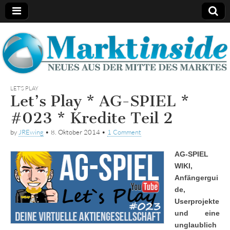
Marktinside
LET'S PLAY
Let’s Play * AG-SPIEL *
#023 * Kredite Teil 2
by
JREwing
•
8. Oktober 2014
•
1 Comment
AG-SPIEL
WIKI,
Anfängergui
de,
Userprojekte
und eine
unglaublich