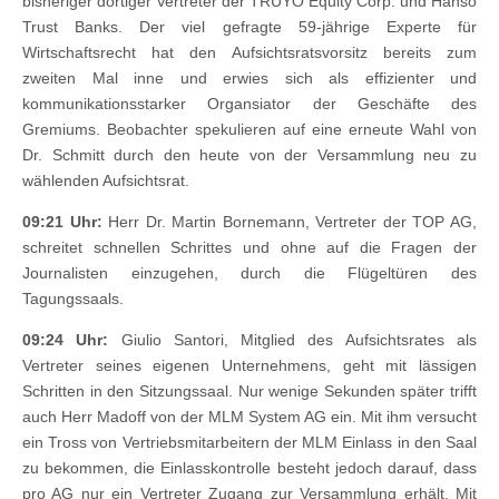
bisheriger dortiger Vertreter der TRUYO Equity Corp. und Hanso
Trust Banks. Der viel gefragte 59-jährige Experte für
Wirtschaftsrecht hat den Aufsichtsratsvorsitz bereits zum
zweiten Mal inne und erwies sich als effizienter und
kommunikationsstarker Organsiator der Geschäfte des
Gremiums. Beobachter spekulieren auf eine erneute Wahl von
Dr. Schmitt durch den heute von der Versammlung neu zu
wählenden Aufsichtsrat.
09:21 Uhr:
Herr Dr. Martin Bornemann, Vertreter der TOP AG,
schreitet schnellen Schrittes und ohne auf die Fragen der
Journalisten einzugehen, durch die Flügeltüren des
Tagungssaals.
09:24 Uhr:
Giulio Santori, Mitglied des Aufsichtsrates als
Vertreter seines eigenen Unternehmens, geht mit lässigen
Schritten in den Sitzungssaal. Nur wenige Sekunden später trifft
auch Herr Madoff von der MLM System AG ein. Mit ihm versucht
ein Tross von Vertriebsmitarbeitern der MLM Einlass in den Saal
zu bekommen, die Einlasskontrolle besteht jedoch darauf, dass
pro AG nur ein Vertreter Zugang zur Versammlung erhält. Mit