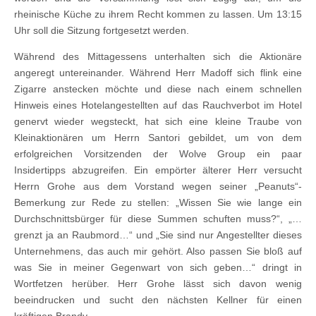
rheinische Küche zu ihrem Recht kommen zu lassen. Um 13:15
Uhr soll die Sitzung fortgesetzt werden.
Während des Mittagessens unterhalten sich die Aktionäre
angeregt untereinander. Während Herr Madoff sich flink eine
Zigarre anstecken möchte und diese nach einem schnellen
Hinweis eines Hotelangestellten auf das Rauchverbot im Hotel
genervt wieder wegsteckt, hat sich eine kleine Traube von
Kleinaktionären um Herrn Santori gebildet, um von dem
erfolgreichen Vorsitzenden der Wolve Group ein paar
Insidertipps abzugreifen. Ein empörter älterer Herr versucht
Herrn Grohe aus dem Vorstand wegen seiner „Peanuts“-
Bemerkung zur Rede zu stellen: „Wissen Sie wie lange ein
Durchschnittsbürger für diese Summen schuften muss?“, „…
grenzt ja an Raubmord…“ und „Sie sind nur Angestellter dieses
Unternehmens, das auch mir gehört. Also passen Sie bloß auf
was Sie in meiner Gegenwart von sich geben…“ dringt in
Wortfetzen herüber. Herr Grohe lässt sich davon wenig
beeindrucken und sucht den nächsten Kellner für einen
kräftigen Brandy.