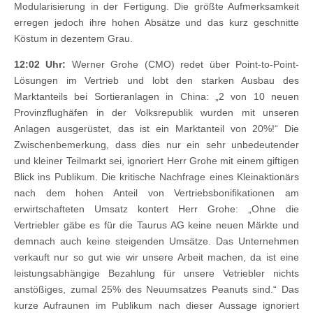
Modularisierung in der Fertigung. Die größte Aufmerksamkeit
erregen jedoch ihre hohen Absätze und das kurz geschnitte
Köstum in dezentem Grau.
12:02 Uhr:
Werner Grohe (CMO) redet über Point-to-Point-
Lösungen im Vertrieb und lobt den starken Ausbau des
Marktanteils bei Sortieranlagen in China: „2 von 10 neuen
Provinzflughäfen in der Volksrepublik wurden mit unseren
Anlagen ausgerüstet, das ist ein Marktanteil von 20%!“ Die
Zwischenbemerkung, dass dies nur ein sehr unbedeutender
und kleiner Teilmarkt sei, ignoriert Herr Grohe mit einem giftigen
Blick ins Publikum. Die kritische Nachfrage eines Kleinaktionärs
nach dem hohen Anteil von Vertriebsbonifikationen am
erwirtschafteten Umsatz kontert Herr Grohe: „Ohne die
Vertriebler gäbe es für die Taurus AG keine neuen Märkte und
demnach auch keine steigenden Umsätze. Das Unternehmen
verkauft nur so gut wie wir unsere Arbeit machen, da ist eine
leistungsabhängige Bezahlung für unsere Vetriebler nichts
anstößiges, zumal 25% des Neuumsatzes Peanuts sind.“ Das
kurze Aufraunen im Publikum nach dieser Aussage ignoriert