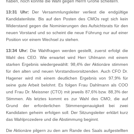
haben, noch könnte die Wahl gegen Herrn Grohe scheitern.
13:31 Uhr:
Der Versammlungsleiter verliest die endgültige
Kandidatenliste. Bis auf den Posten des CMOs regt sich kein
Widerstand gegen die Nominierungen des Aufsichtsrats für den
neuen Vorstand und so scheint die neue Führung nur auf einer
Position vor einem Wechsel zu stehen.
13:34 Uhr:
Die Wahlfragen werden gestellt, zuerst erfolgt die
Wahl des CEO. Wie erwartet wird Herr Uhlmann mit einem
starken Ergebnis wiedergewählt: 98,4% der Aktionäre stimmen
für den alten und neuen Vorstandsvorsitzenden. Auch CFO Dr.
Hagener wird mit einem deutlichen Ergebnis von 97,9% für
seine gute Arbeit belohnt. Es folgen Frau Dahlmann als COO
und Frau Dr. Meissner (CTO) mit jeweils 87,6% bzw. 88,3% der
Stimmen. Als letztes kommt es zur Wahl des CMO, die auf
Grund der erforderlichen Stimmengenauigkeit bei zwei
Kandidaten geheim erfolgen soll. Der Sitzungsleiter erklärt kurz
das Wahlprozedere und die Abstimmung beginnt.
Die Aktionäre pilgern zu den am Rande des Saals aufgestellten