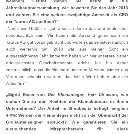
welchem Gefühl gehen Sie heute in die
Jahreshauptversammlung, wie bewerten Sie das Jahr 2013
und werden Sie eine weitere zweijährige Amtszeit als CEO
der Taurus AG ausüben?“
„Nun, mein Gefühl ist gut, aber ich denke das wird heute eher
nebensächlich sein. Wir haben als Vorstand gemeinsam die
Taurus AG gut voran gebracht und wollen das selbstverständlich
auch weiterhin tun. 2013 war aus meiner Sicht ein
ausgezeichnetes Jahr, immerhin haben wir hier unserere bisher
erfolgreichsten Geschäftsmonate erlebt. Ich bin daher
zuversichtlich, dass die Aktionäre unserem Vorstand wieder das
Vertrauen schenken werden, das letzte Wort haben aber die
Aktionäre.“
„Sigrid Esser von
Der Kleinanleger
. Herr Uhlmann, wie
stehen Sie zu den Rechten der Kleinaktionäre in ihrem
Unternehmen? Der Anteil im Streubesitz beträgt lediglich
4,4%: Werden die Kleinanleger nicht von der Übermacht der
Großanteilseigner erdrückt? Wie garantieren Sie ein
ausreichendes Mitspracherecht für diese