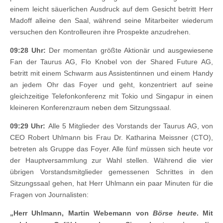
einem leicht säuerlichen Ausdruck auf dem Gesicht betritt Herr
Madoff alleine den Saal, während seine Mitarbeiter wiederum
versuchen den Kontrolleuren ihre Prospekte anzudrehen.
09:28 Uhr:
Der momentan größte Aktionär und ausgewiesene
Fan der Taurus AG, Flo Knobel von der Shared Future AG,
betritt mit einem Schwarm aus Assistentinnen und einem Handy
an jedem Ohr das Foyer und geht, konzentriert auf seine
gleichzeitige Telefonkonferenz mit Tokio und Singapur in einen
kleineren Konferenzraum neben dem Sitzungssaal.
09:29 Uhr:
Alle 5 Mitglieder des Vorstands der Taurus AG, von
CEO Robert Uhlmann bis Frau Dr. Katharina Meissner (CTO),
betreten als Gruppe das Foyer. Alle fünf müssen sich heute vor
der Hauptversammlung zur Wahl stellen. Während die vier
übrigen Vorstandsmitglieder gemessenen Schrittes in den
Sitzungssaal gehen, hat Herr Uhlmann ein paar Minuten für die
Fragen von Journalisten:
„Herr Uhlmann, Martin Webemann von
Börse heute
. Mit