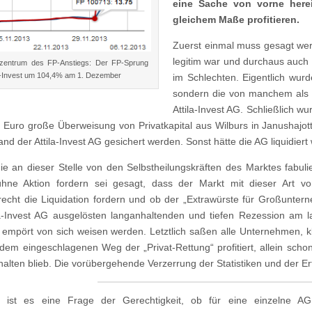
eine Sache von vorne here
gleichem Maße profitieren.
Zuerst einmal muss gesagt wer
legitim war und durchaus auch d
zentrum des FP-Anstiegs: Der FP-Sprung
la-Invest um 104,4% am 1. Dezember
im Schlechten. Eigentlich wurd
sondern die von manchem als u
Attila-Invest AG. Schließlich w
 Euro große Überweisung von Privatkapital aus Wilburs in Janushajot
and der Attila-Invest AG gesichert werden. Sonst hätte die AG liquidie
ie an dieser Stelle von den Selbstheilungskräften des Marktes fabuli
ühne Aktion fordern sei gesagt, dass der Markt mit dieser Art v
recht die Liquidation fordern und ob der „Extrawürste für Großuntern
la-Invest AG ausgelösten langanhaltenden und tiefen Rezession am 
h empört von sich weisen werden. Letztlich saßen alle Unternehmen, k
 dem eingeschlagenen Weg der „Privat-Rettung“ profitiert, allein scho
halten blieb. Die vorübergehende Verzerrung der Statistiken und der E
ch ist es eine Frage der Gerechtigkeit, ob für eine einzelne A