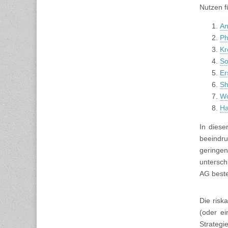
Nutzen f
An
P
Kr
So
Er
Sh
Wo
Ha
In diese
beeindru
geringe
untersch
AG beste
Die risk
(oder ei
Strategi