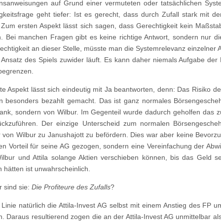
nsanweisungen auf Grund einer vermuteten oder tatsächlichen Syst
gkeitsfrage geht tiefer: Ist es gerecht, dass durch Zufall stark mit de
Zum ersten Aspekt lässt sich sagen, dass Gerechtigkeit kein Maßstab
n. Bei manchen Fragen gibt es keine richtige Antwort, sondern nur di
chtigkeit an dieser Stelle, müsste man die Systemrelevanz einzelner 
n Ansatz des Spiels zuwider läuft. Es kann daher niemals Aufgabe der
begrenzen.
te Aspekt lässt sich eindeutig mit Ja beantworten, denn: Das Risiko der 
 besonders bezahlt gemacht. Das ist ganz normales Börsengeschehe
nk, sondern von Wilbur. Im Gegenteil wurde dadurch geholfen das zu
ückzuführen. Der einzige Unterscheid zum normalen Börsengescheh
r von Wilbur zu Janushajott zu befördern. Dies war aber keine Bevorzu
n Vorteil für seine AG gezogen, sondern eine Vereinfachung der Abwic
ilbur und Attila solange Aktien verschieben können, bis das Geld sei
 hätten ist unwahrscheinlich.
 sind sie:
Die Profiteure des Zufalls
?
r Linie natürlich die Attila-Invest AG selbst mit einem Anstieg des F
n. Daraus resultierend zogen die an der Attila-Invest AG unmittelbar a