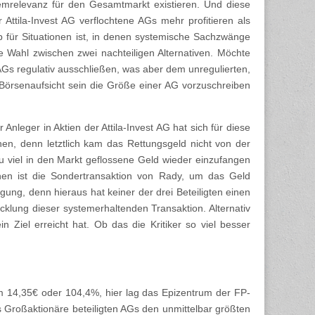
emrelevanz für den Gesamtmarkt existieren. Und diese
r Attila-Invest AG verflochtene AGs mehr profitieren als
 für Situationen ist, in denen systemische Sachzwänge
e Wahl zwischen zwei nachteiligen Alternativen. Möchte
AGs regulativ ausschließen, was aber dem unregulierten,
 Börsenaufsicht sein die Größe einer AG vorzuschreiben
Anleger in Aktien der Attila-Invest AG hat sich für diese
n, denn letztlich kam das Rettungsgeld nicht von der
 viel in den Markt geflossene Geld wieder einzufangen
en ist die Sondertransaktion von Rady, um das Geld
gung, denn hieraus hat keiner der drei Beteiligten einen
klung dieser systemerhaltenden Transaktion. Alternativ
n Ziel erreicht hat. Ob das die Kritiker so viel besser
P um 14,35€ oder 104,4%, hier lag das Epizentrum der FP-
ls Großaktionäre beteiligten AGs den unmittelbar größten