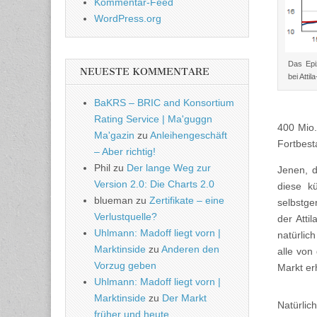
Kommentar-Feed
WordPress.org
Das Epi
NEUESTE KOMMENTARE
bei Atti
BaKRS – BRIC and Konsortium
Rating Service | Ma'guggn
400 Mio.
Ma'gazin
zu
Anleihengeschäft
Fortbest
– Aber richtig!
Phil
zu
Der lange Weg zur
Jenen, d
Version 2.0: Die Charts 2.0
diese k
blueman
zu
Zertifikate – eine
selbstge
Verlustquelle?
der Atti
Uhlmann: Madoff liegt vorn |
natürlic
Marktinside
zu
Anderen den
alle von
Vorzug geben
Markt er
Uhlmann: Madoff liegt vorn |
Marktinside
zu
Der Markt
Natürli
früher und heute