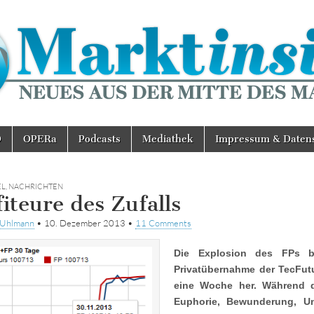
D
OPERa
Podcasts
Mediathek
Impressum & Daten
EL
,
NACHRICHTEN
fiteure des Zufalls
tUhlmann
•
10. Dezember 2013
•
11 Comments
Die Explosion des FPs be
Privatübernahme der TecFut
eine Woche her. Während d
Euphorie, Bewunderung, Un