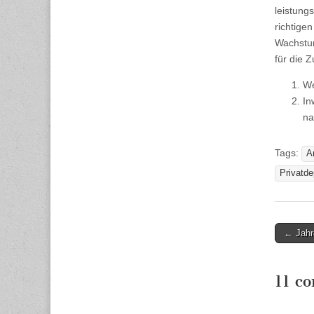
leistung
richtige
Wachstum
für die 
We
In
na
Tags:
A
Privatde
Post
← Jahr
naviga
11 c