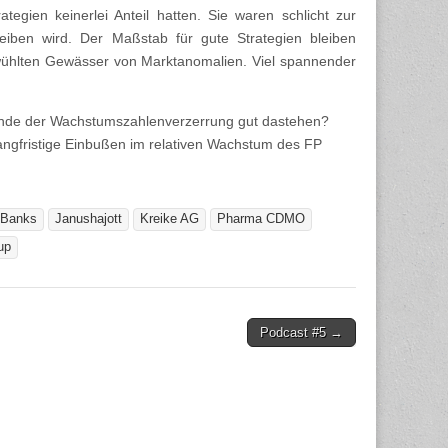
egien keinerlei Anteil hatten. Sie waren schlicht zur
eiben wird. Der Maßstab für gute Strategien bleiben
wühlten Gewässer von Marktanomalien. Viel spannender
Ende der Wachstumszahlenverzerrung gut dastehen?
ngfristige Einbußen im relativen Wachstum des FP
 Banks
Janushajott
Kreike AG
Pharma CDMO
up
Podcast #5 →