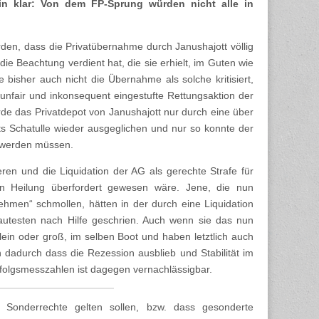
in klar: Von dem FP-Sprung würden nicht alle in
den, dass die Privatübernahme durch Janushajott völlig
ie Beachtung verdient hat, die sie erhielt, im Guten wie
e bisher auch nicht die Übernahme als solche kritisiert,
nfair und inkonsequent eingestufte Rettungsaktion der
urde das Privatdepot von Janushajott nur durch eine über
ts Schatulle wieder ausgeglichen und nur so konnte der
rt werden müssen.
eren und die Liquidation der AG als gerechte Strafe für
on Heilung überfordert gewesen wäre. Jene, die nun
ehmen“ schmollen, hätten in der durch eine Liquidation
lautesten nach Hilfe geschrien. Auch wenn sie das nun
lein oder groß, im selben Boot und haben letztlich auch
n dadurch dass die Rezession ausblieb und Stabilität im
rfolgsmesszahlen ist dagegen vernachlässigbar.
G Sonderrechte gelten sollen, bzw. dass gesonderte