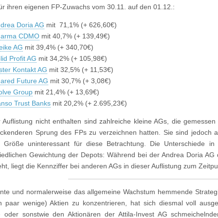
ür ihren eigenen FP-Zuwachs vom 30.11. auf den 01.12.:
drea Doria AG
mit 71,1% (+ 626,60€)
harma CDMO
mit 40,7% (+ 139,49€)
eike AG
mit 39,4% (+ 340,70€)
lid Profit AG
mit 34,2% (+ 105,98€)
ster Kontakt AG
mit 32,5% (+ 11,53€)
ared Future AG
mit 30,7% (+ 3,08€)
lve Group
mit 21,4% (+ 13,69€)
nso Trust Banks
mit 20,2% (+ 2.695,23€)
r Auflistung nicht enthalten sind zahlreiche kleine AGs, die gemessen
ckenderen Sprung des FPs zu verzeichnen hatten. Sie sind jedoch a
n Größe uninteressant für diese Betrachtung. Die Unterschiede i
iedlichen Gewichtung der Depots: Während bei der Andrea Doria AG da
ht, liegt die Kennziffer bei anderen AGs in dieser Auflistung zum Zeitp
ante und normalerweise das allgemeine Wachstum hemmende Strategie
n paar wenige) Aktien zu konzentrieren, hat sich diesmal voll ausgez
e oder sonstwie den Aktionären der Attila-Invest AG schmeichelnde