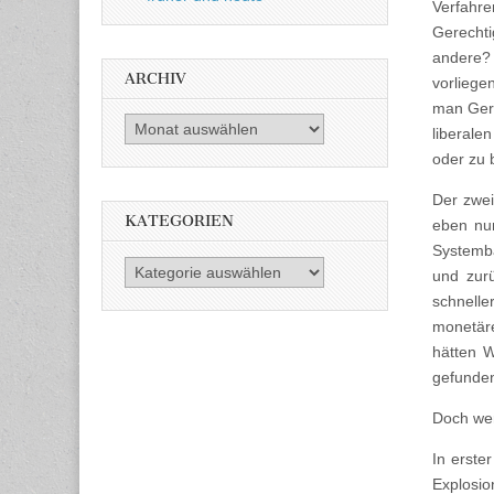
Verfahre
Gerechti
andere? 
ARCHIV
vorliege
man Gere
Archiv
liberale
oder zu 
Der zwei
KATEGORIEN
eben nun
Systemba
Kategorien
und zur
schnelle
monetäre
hätten W
gefunden
Doch wer
In erste
Explosio