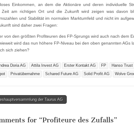
sloses Einkommen, an dem die Aktionäre und deren individuelle Strat
n Zeit am richtigen Ort und die Zukunft wird zeigen was davon bl
szahlen und Stabilität im normalen Marktumfeld und nicht im aufge
Zukunft sind daher zwei Fragen:
r von den größten Profiteuren des FP-Sprungs wird auch nach dem 
wieweit wird das nun höhere FP-Niveau bei den oben genannten AGs la
ch sich ziehen?
ndrea Doria AG
Attila Invest AG
Erster Kontakt AG
FP
Hanso Trust
pot
Privatübernahme
Schared Future AG
Solid Profit AG
Wolve Gro
eshauptversammlung der Taurus AG
tion
omments for “
Profiteure des Zufalls
”