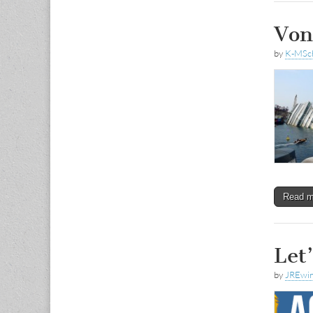
Von
by
K-MSc
Read 
Let
by
JREwi