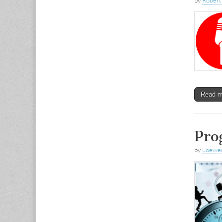
by
Rober
Read 
Pro
by
Loewen