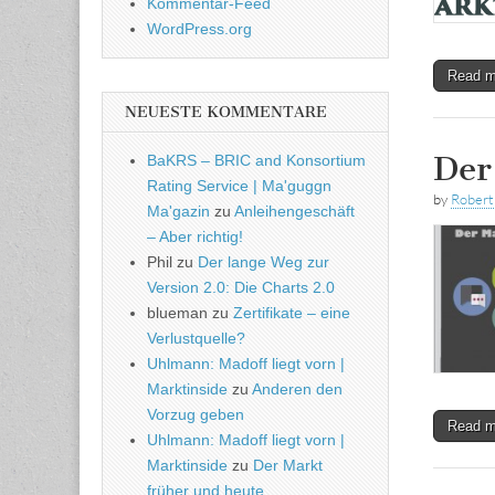
Kommentar-Feed
WordPress.org
Read 
NEUESTE KOMMENTARE
Der
BaKRS – BRIC and Konsortium
Rating Service | Ma'guggn
by
Rober
Ma'gazin
zu
Anleihengeschäft
– Aber richtig!
Phil
zu
Der lange Weg zur
Version 2.0: Die Charts 2.0
blueman
zu
Zertifikate – eine
Verlustquelle?
Uhlmann: Madoff liegt vorn |
Marktinside
zu
Anderen den
Vorzug geben
Read 
Uhlmann: Madoff liegt vorn |
Marktinside
zu
Der Markt
früher und heute