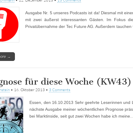
tUhlmann
•
12. Dezember 2013
•
13 Comments
Ausgabe Nr. 5 unseres Podcasts ist da! Diesmal mit eine
mit zwei äußerst interessanten Gästen. Im Fokus d
Privatübernahme der Tec Future AG. Außerdem tauchen
more →
gnose für diese Woche (KW43)
stein
•
16. Oktober 2013
•
3 Comments
Essen, den 16.10.2013 Sehr geehrte Leserinnen und L
nächste Ausgabe meiner wöchentlichen Prognose präse
bei Marktinside, seit gut zwei Wochen habe ich meine