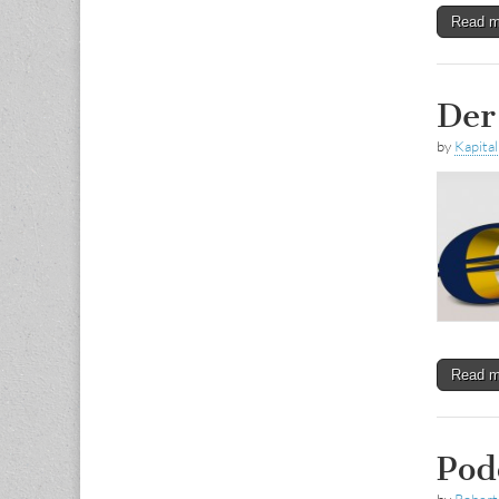
Read 
Der
by
Kapital
Read 
Pod