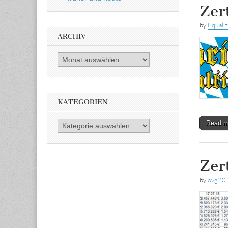
Zer
by
Equali
ARCHIV
Archiv
KATEGORIEN
Read 
Kategorien
Zer
by
ovg20