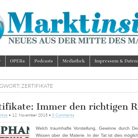
D
OPERa
Podcasts
Mediathek
Impressum & Daten
AGWORT:
ZERTIFIKATE
tifikate: Immer den richtigen 
ntos
•
12. November 2015
•
0 Comments
Welch traumhafte Vorstellung, Gewinne durch De
Wissen über die Materie. In der Tat ist dies möglic