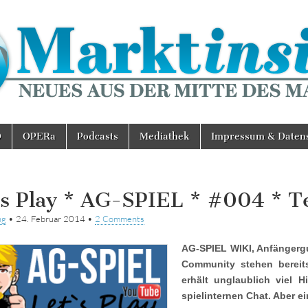
D
OPERa
Podcasts
Mediathek
Impressum & Daten
’s Play * AG-SPIEL * #004 * 
ng
•
24. Februar 2014
•
2 Comments
AG-SPIEL WIKI, Anfängergu
Community stehen bereit
erhält unglaublich viel 
spielinternen Chat. Aber ei