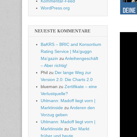
Kommentar-Feed
WordPress.org
NEUESTE KOMMENTARE
BaKRS – BRIC and Konsortium
Rating Service | Ma'guggn
Ma'gazin
zu
Anleihengeschäft
– Aber richtig!
Phil
zu
Der lange Weg zur
Version 2.0: Die Charts 2.0
blueman
zu
Zertifikate – eine
Verlustquelle?
Uhlmann: Madoff liegt vorn |
Marktinside
zu
Anderen den
Vorzug geben
Uhlmann: Madoff liegt vorn |
Marktinside
zu
Der Markt
früher und heute