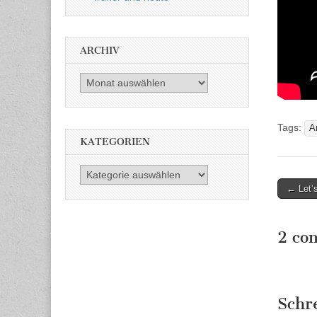
ARCHIV
Archiv
Tags:
A
KATEGORIEN
Kategorien
Post
← Let’
naviga
2 co
Schr