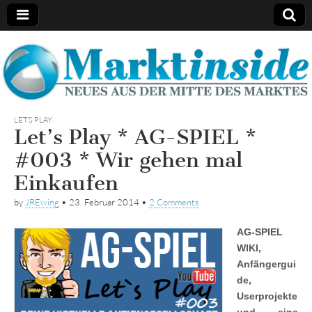
Marktinside
LET'S PLAY
Let’s Play * AG-SPIEL *
#003 * Wir gehen mal
Einkaufen
by
JREwing
•
23. Februar 2014
•
2 Comments
AG-SPIEL
WIKI,
Anfängergui
de,
Userprojekte