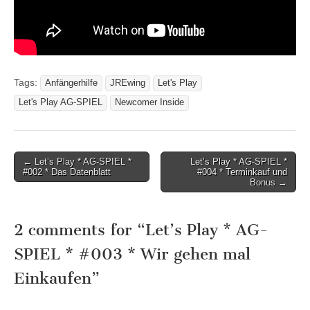
Tags:
Anfängerhilfe
JREwing
Let's Play
Let's Play AG-SPIEL
Newcomer Inside
Post
← Let’s Play * AG-SPIEL *
Let’s Play * AG-SPIEL *
#002 * Das Datenblatt
#004 * Terminkauf und
navigation
Bonus →
2 comments for “
Let’s Play * AG-
SPIEL * #003 * Wir gehen mal
Einkaufen
”