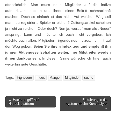
offensichtlich. Man muss neue Mitglieder auf die Indize
aufmerksam machen und ihnen einen Beitritt schmackhaft
machen. Doch so einfach ist das nicht. Auf welchen Weg soll
man neu registrierte Spieler erreichen? Zeitungsartikel scheinen
ja nicht zu reichen. Oder doch? Nun ja, worauf man als „Neuer“
anspringt, kann und möchte ich euch nicht vorgeben. Ich
möchte euch allen, Mitgliedern irgendeines Indizes, nur mit auf
den Weg geben:
Seien Sie ihrem Index treu und empfehlt ihn
jungen Aktiengesellschaften weiter. Ihre Mitstreiter werden
ihnen dankbar sein.
In diesem Sinne wünsche ich ihnen auch
weiterhin gute Geschäfte.
Tags:
Highscore
Index
Mangel
Mitglieder
suche
Post
← Hackerangriff auf
Einführung in die
Handelsplattform
systematische Kursanalyse
navigation
→