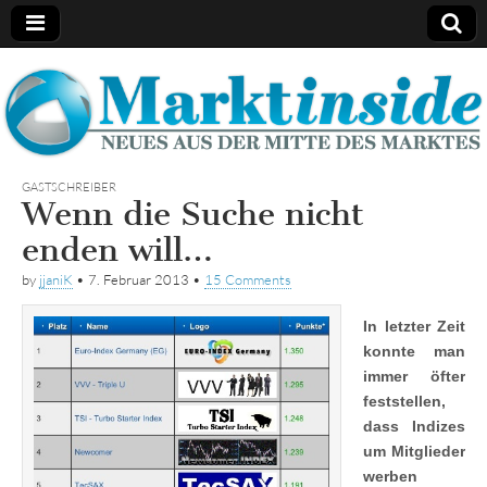
Marktinside
GASTSCHREIBER
Wenn die Suche nicht
enden will…
by
jjaniK
•
7. Februar 2013
•
15 Comments
In letzter Zeit
konnte man
immer öfter
feststellen,
dass Indizes
um Mitglieder
werben