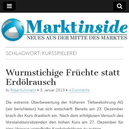
Marktinside
SCHLAGWORT:
KURSSPIELEREI
Wurmstichige Früchte statt
Erdölrausch
by
RobertUhlmann
•
3. Januar 2013
•
4 Comments
Die extreme Überbewertung der früheren Tiefseebohrung AG
(wir berichteten) hat sich entschärft. Bereits am 23. Dezember
brach der Kurs drastisch ein. Nach dem erfolglosen Versuch des
Vorstandsvorsitzenden den hohen Kurs am 27. Dezember für
eine überaus vorteilhafte Kapitalerhöhung zu nutzen,…