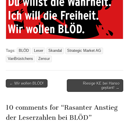
Tags:
BLÖD
Leser
Skandal
Strategic Market AG
VanBrüstchens
Zensur
Post
← Wir wollen BLÖD!
Riesige KE bei Hanso
geplant! →
navigation
10 comments for “
Rasanter Anstieg
der Leserzahlen bei BLÖD
”