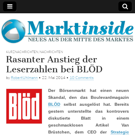
Marktinside
KURZNACHRICHTEN
,
NACHRICHTEN
Rasanter Anstieg der
Leserzahlen bei BLÖD
by
RobertUhlmann
•
22. Mai 2014
•
10 Comments
Der Börsenmarkt hat einen neuen
Skandal, den das Boulevardmagazin
BLÖD
selbst ausgelöst hat. Bereits
gestern unterstellte das kontrovers
diskutierte Blatt in einem
geschmacklosen Artikel Van
Brüstchen, dem CEO der
Strategic