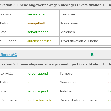
fikation 2. Ebene abgewertet wegen niedriger Diversifikation 1. E
aktivität
hervorragend
Turnover
ikation
mangelhaft
Newcomer
uote
hervorragend
Anleihen
n 2. Ebene
durchschnittlich
Diversifikation 2. Ebene
ifferentAG
B
fikation 2. Ebene abgewertet wegen niedriger Diversifikation 1. E
aktivität
hervorragend
Turnover
m
ikation
gut
Newcomer
u
uote
hervorragend
Anleihen
h
n 2. Ebene
durchschnittlich
Diversifikation 2. Ebene
g