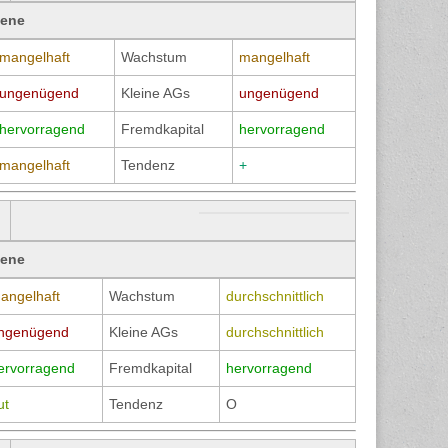
bene
mangelhaft
Wachstum
mangelhaft
ungenügend
Kleine AGs
ungenügend
hervorragend
Fremdkapital
hervorragend
mangelhaft
Tendenz
+
bene
angelhaft
Wachstum
durchschnittlich
ngenügend
Kleine AGs
durchschnittlich
ervorragend
Fremdkapital
hervorragend
ut
Tendenz
O