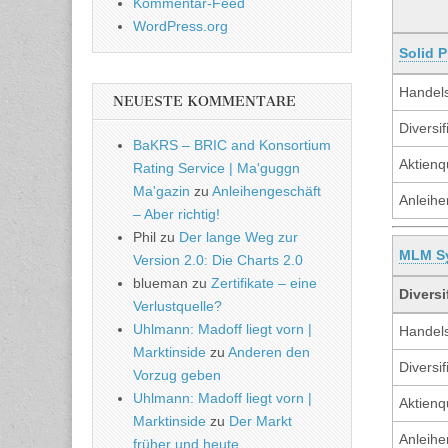
Kommentar-Feed
WordPress.org
Solid P
Handels
NEUESTE KOMMENTARE
Diversif
BaKRS – BRIC and Konsortium
Aktienq
Rating Service | Ma'guggn
Ma'gazin
zu
Anleihengeschäft
Anleihe
– Aber richtig!
Phil
zu
Der lange Weg zur
MLM S
Version 2.0: Die Charts 2.0
blueman
zu
Zertifikate – eine
Diversi
Verlustquelle?
Uhlmann: Madoff liegt vorn |
Handels
Marktinside
zu
Anderen den
Diversif
Vorzug geben
Uhlmann: Madoff liegt vorn |
Aktienq
Marktinside
zu
Der Markt
Anleihe
früher und heute