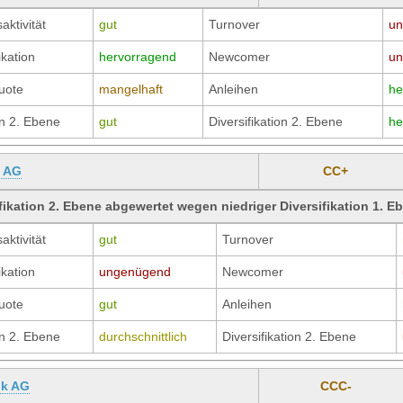
aktivität
gut
Turnover
un
ikation
hervorragend
Newcomer
un
uote
mangelhaft
Anleihen
he
n 2. Ebene
gut
Diversifikation 2. Ebene
he
 AG
CC+
fikation 2. Ebene abgewertet wegen niedriger Diversifikation 1. E
aktivität
gut
Turnover
ikation
ungenügend
Newcomer
uote
gut
Anleihen
n 2. Ebene
durchschnittlich
Diversifikation 2. Ebene
nk AG
CCC-