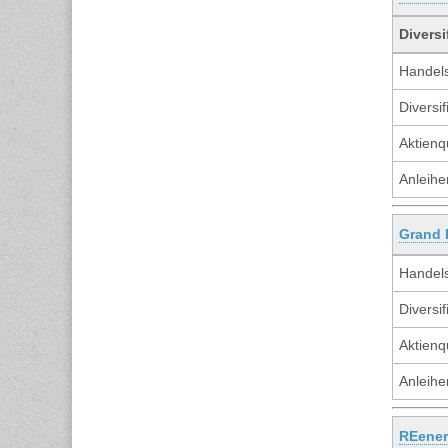
Diversi
Handels
Diversif
Aktienq
Anleihe
Grand 
Handels
Diversif
Aktienq
Anleihe
REener