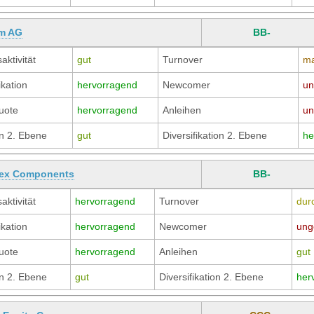
m AG
BB-
aktivität
gut
Turnover
ma
ikation
hervorragend
Newcomer
un
uote
hervorragend
Anleihen
un
n 2. Ebene
gut
Diversifikation 2. Ebene
he
lex Components
BB-
aktivität
hervorragend
Turnover
durc
ikation
hervorragend
Newcomer
ung
uote
hervorragend
Anleihen
gut
n 2. Ebene
gut
Diversifikation 2. Ebene
her