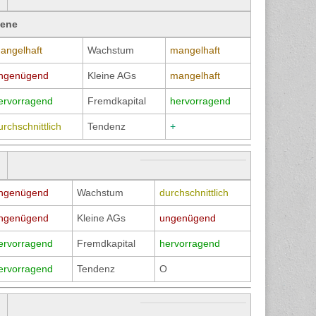
bene
angelhaft
Wachstum
mangelhaft
ngenügend
Kleine AGs
mangelhaft
ervorragend
Fremdkapital
hervorragend
urchschnittlich
Tendenz
+
ngenügend
Wachstum
durchschnittlich
ngenügend
Kleine AGs
ungenügend
ervorragend
Fremdkapital
hervorragend
ervorragend
Tendenz
O