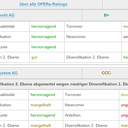
über alle OPERa-Ratings
rofit AG
B+
aktivität
hervorragend
Turnover
ma
ikation
hervorragend
Newcomer
un
uote
hervorragend
n 2. Ebene
gut
Diversifikation 2. Ebene
he
ystem AG
CCC-
fikation 2. Ebene abgewertet wegen niedriger Diversifikation 1. E
aktivität
hervorragend
Turnover
durc
ikation
mangelhaft
Newcomer
ung
uote
hervorragend
Anleihen
ung
n 2. Ebene
mangelhaft
Diversifikation 2. Ebene
man