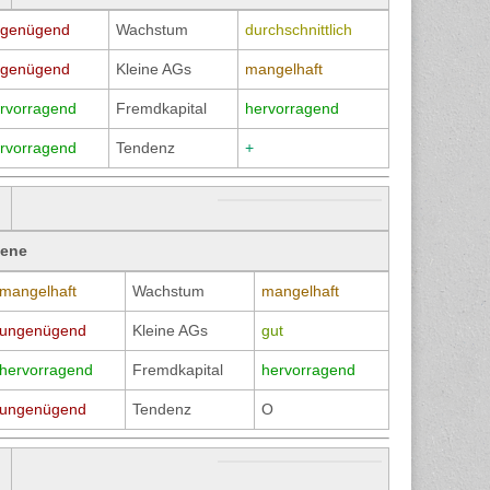
genügend
Wachstum
durchschnittlich
genügend
Kleine AGs
mangelhaft
rvorragend
Fremdkapital
hervorragend
rvorragend
Tendenz
+
bene
mangelhaft
Wachstum
mangelhaft
ungenügend
Kleine AGs
gut
hervorragend
Fremdkapital
hervorragend
ungenügend
Tendenz
O