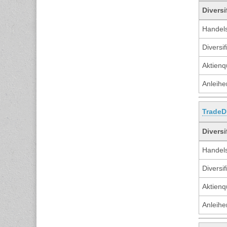
Diversi
Handels
Diversif
Aktienq
Anleihe
TradeD
Diversi
Handels
Diversif
Aktienq
Anleihe