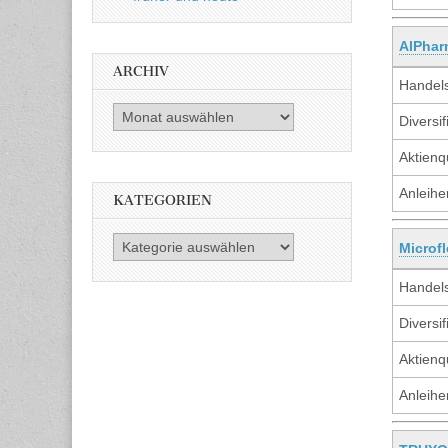
AlPhar
ARCHIV
Handels
Archiv
Diversif
Aktienq
Anleihe
KATEGORIEN
Kategorien
Microf
Handels
Diversif
Aktienq
Anleihe