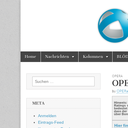
Marktinside
Skip
Main
Home
Nachrichten
Kolumnen
BLÖ
to
menu
content
OPERA
Suchen
OPE
nach:
by
OPERa
Hinweis:
META
Ratings 
bedeutet 
dass der
über Boni
Anmelden
Eintrags-Feed
Hier fi