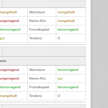
mangelhaft
Wachstum
mangelhaft
ungenügend
Kleine AGs
mangelhaft
hervorragend
Fremdkapital
hervorragend
gut
Tendenz
O
bene
ungenügend
Wachstum
hervorragend
ungenügend
Kleine AGs
gut
hervorragend
Fremdkapital
hervorragend
mangelhaft
Tendenz
O