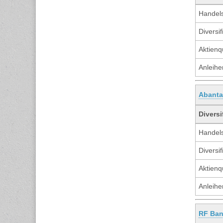
Handels
Diversif
Aktienq
Anleihe
Abanta
Diversi
Handels
Diversif
Aktienq
Anleihe
RF Ba