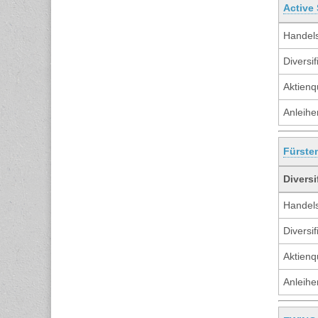
Active
Handels
Diversif
Aktienq
Anleihe
Fürste
Diversi
Handels
Diversif
Aktienq
Anleihe