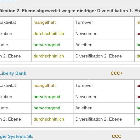
fikation 2. Ebene abgewertet wegen niedriger Diversifikation 1. E
aktivität
mangelhaft
Turnover
m
ikation
durchschnittlich
Newcomer
u
uote
hervorragend
Anleihen
h
n 2. Ebene
durchschnittlich
Diversifikation 2. Ebene
d
Liberty Bank
CCC+
aktivität
mangelhaft
Turnover
u
ikation
hervorragend
Newcomer
u
uote
hervorragend
Anleihen
h
n 2. Ebene
durchschnittlich
Diversifikation 2. Ebene
h
gie Systems SE
CCC