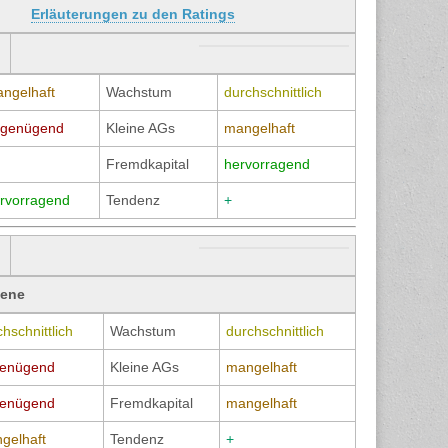
Erläuterungen zu den Ratings
ngelhaft
Wachstum
durchschnittlich
genügend
Kleine AGs
mangelhaft
Fremdkapital
hervorragend
rvorragend
Tendenz
+
bene
hschnittlich
Wachstum
durchschnittlich
enügend
Kleine AGs
mangelhaft
enügend
Fremdkapital
mangelhaft
gelhaft
Tendenz
+