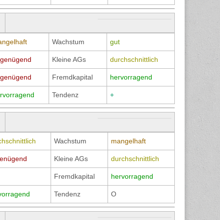
ngelhaft
Wachstum
gut
genügend
Kleine AGs
durchschnittlich
genügend
Fremdkapital
hervorragend
rvorragend
Tendenz
+
hschnittlich
Wachstum
mangelhaft
enügend
Kleine AGs
durchschnittlich
Fremdkapital
hervorragend
vorragend
Tendenz
O