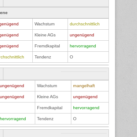
bene
genügend
Wachstum
durchschnittlich
genügend
Kleine AGs
ungenügend
genügend
Fremdkapital
hervorragend
chschnittlich
Tendenz
O
ungenügend
Wachstum
mangelhaft
ungenügend
Kleine AGs
ungenügend
Fremdkapital
hervorragend
hervorragend
Tendenz
O