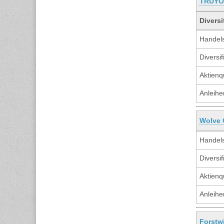
TRUYO 
Diversi
Handels
Diversif
Aktienq
Anleihe
Wolve 
Handels
Diversif
Aktienq
Anleihe
Forstwi