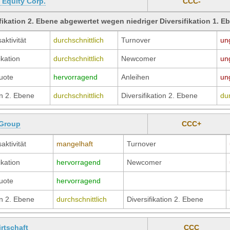
Equity Corp.
CCC-
fikation 2. Ebene abgewertet wegen niedriger Diversifikation 1. E
aktivität
durchschnittlich
Turnover
un
ikation
durchschnittlich
Newcomer
un
uote
hervorragend
Anleihen
un
n 2. Ebene
durchschnittlich
Diversifikation 2. Ebene
dur
Group
CCC+
aktivität
mangelhaft
Turnover
ikation
hervorragend
Newcomer
uote
hervorragend
n 2. Ebene
durchschnittlich
Diversifikation 2. Ebene
rtschaft
CCC