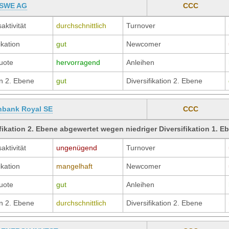
 SWE AG
CCC
aktivität
durchschnittlich
Turnover
ikation
gut
Newcomer
uote
hervorragend
Anleihen
n 2. Ebene
gut
Diversifikation 2. Ebene
nbank Royal SE
CCC
fikation 2. Ebene abgewertet wegen niedriger Diversifikation 1. E
aktivität
ungenügend
Turnover
ikation
mangelhaft
Newcomer
uote
gut
Anleihen
n 2. Ebene
durchschnittlich
Diversifikation 2. Ebene