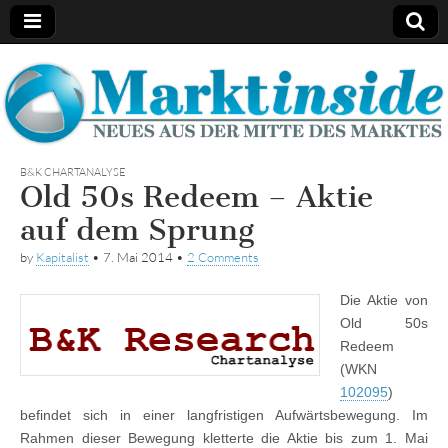
Marktinside
B&K CHARTANALYSE
Old 50s Redeem – Aktie
auf dem Sprung
by
Kapitalist
•
7. Mai 2014
•
2 Comments
Die Aktie von
Old 50s
Redeem
(WKN
102095
)
befindet sich in einer langfristigen Aufwärtsbewegung. Im
Rahmen dieser Bewegung kletterte die Aktie bis zum 1. Mai