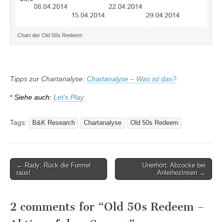
Chart der Old 50s Redeem
Tipps zur Chartanalyse:
Chartanalyse – Was ist das?
*
Siehe auch:
Let’s Play
Tags:
B&K Research
Chartanalyse
Old 50s Redeem
Post
← Rady: Rück die Formel
Unerhört: Abzocke bei
raus!
Anleihezinsen →
navigation
2 comments for “
Old 50s Redeem –