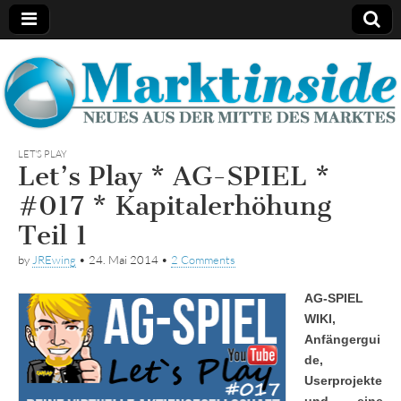
Marktinside
LET'S PLAY
Let’s Play * AG-SPIEL *
#017 * Kapitalerhöhung
Teil 1
by
JREwing
•
24. Mai 2014
•
2 Comments
AG-SPIEL
WIKI,
Anfängergui
de,
Userprojekte