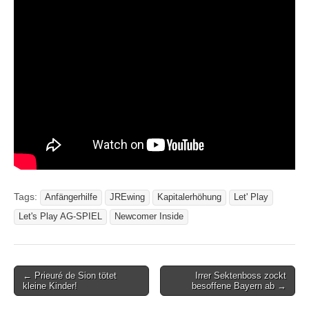
Tags:
Anfängerhilfe
JREwing
Kapitalerhöhung
Let' Play
Let's Play AG-SPIEL
Newcomer Inside
Post
← Prieuré de Sion tötet
Irrer Sektenboss zockt
kleine Kinder!
besoffene Bayern ab →
navigation