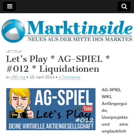
Marktinside
LET'S PLAY
Let’s Play * AG-SPIEL *
#012 * Liquidationen
by
JREwing
•
10. April 2014
•
4 Comments
AG-SPIEL
WIKI,
Anfängergui
de,
Userprojekte
und eine
unglaublich