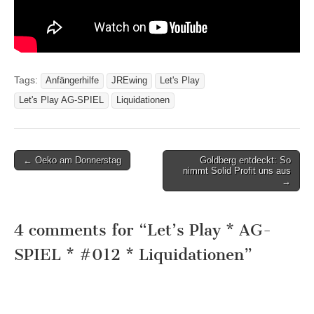
Tags:
Anfängerhilfe
JREwing
Let's Play
Let's Play AG-SPIEL
Liquidationen
Post
← Oeko am Donnerstag
Goldberg entdeckt: So
nimmt Solid Profit uns aus
navigation
→
4 comments for “
Let’s Play * AG-
SPIEL * #012 * Liquidationen
”