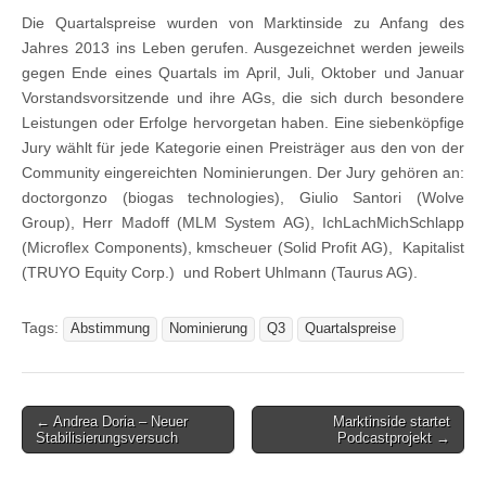
Die Quartalspreise wurden von Marktinside zu Anfang des
Jahres 2013 ins Leben gerufen. Ausgezeichnet werden jeweils
gegen Ende eines Quartals im April, Juli, Oktober und Januar
Vorstandsvorsitzende und ihre AGs, die sich durch besondere
Leistungen oder Erfolge hervorgetan haben. Eine siebenköpfige
Jury wählt für jede Kategorie einen Preisträger aus den von der
Community eingereichten Nominierungen. Der Jury gehören an:
doctorgonzo (biogas technologies), Giulio Santori (Wolve
Group), Herr Madoff (MLM System AG), IchLachMichSchlapp
(Microflex Components), kmscheuer (Solid Profit AG), Kapitalist
(TRUYO Equity Corp.) und Robert Uhlmann (Taurus AG).
Tags:
Abstimmung
Nominierung
Q3
Quartalspreise
Post
← Andrea Doria – Neuer
Marktinside startet
Stabilisierungsversuch
Podcastprojekt →
navigation