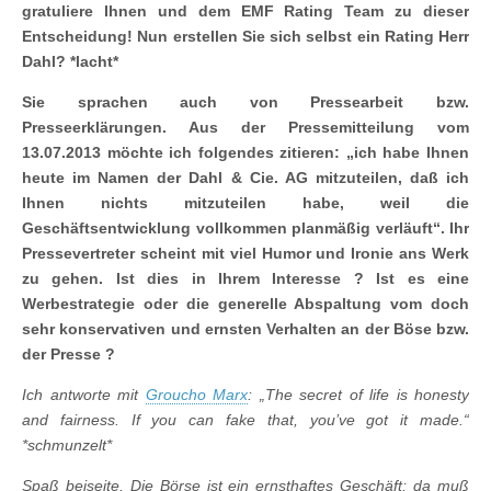
gratuliere Ihnen und dem EMF Rating Team zu dieser
Entscheidung! Nun erstellen Sie sich selbst ein Rating Herr
Dahl? *lacht*
Sie sprachen auch von Pressearbeit bzw.
Presseerklärungen.
Aus der Pressemitteilung vom
13.07.2013 möchte ich folgendes zitieren: „ich habe Ihnen
heute im Namen der Dahl & Cie. AG mitzuteilen, daß ich
Ihnen nichts mitzuteilen habe, weil die
Geschäftsentwicklung vollkommen planmäßig verläuft“. Ihr
Pressevertreter scheint mit viel Humor und Ironie ans Werk
zu gehen. Ist dies in Ihrem Interesse ? Ist es eine
Werbestrategie oder die generelle Abspaltung vom doch
sehr konservativen und ernsten Verhalten an der Böse bzw.
der Presse ?
Ich antworte mit
Groucho Marx
: „The secret of life is honesty
and fairness. If you can fake that, you’ve got it made.“
*schmunzelt*
Spaß beiseite.
Die Börse ist ein ernsthaftes Geschäft; da muß