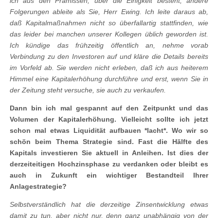
ich aus den Prämissen, über die Einigkeit besteht, andere
Folgerungen ableite als Sie, Herr Ewing. Ich leite daraus ab,
daß Kapitalmaßnahmen nicht so überfallartig stattfinden, wie
das leider bei manchen unserer Kollegen üblich geworden ist.
Ich kündige das frühzeitig öffentlich an, nehme vorab
Verbindung zu den Investoren auf und kläre die Details bereits
im Vorfeld ab. Sie werden nicht erleben, daß ich aus heiterem
Himmel eine Kapitalerhöhung durchführe und erst, wenn Sie in
der Zeitung steht versuche, sie auch zu verkaufen.
Dann bin ich mal gespannt auf den Zeitpunkt und das
Volumen der Kapitalerhöhung. Vielleicht sollte ich jetzt
schon mal etwas Liquidität aufbauen *lacht*. Wo wir so
schön beim Thema Strategie sind.
Fast die Hälfte des
Kapitals investieren Sie aktuell in Anleihen. Ist dies der
derzeiteitigen Hochzinsphase zu verdanken oder bleibt es
auch in Zukunft ein wichtiger Bestandteil Ihrer
Anlagestrategie?
Selbstverständlich hat die derzeitige Zinsentwicklung etwas
damit zu tun, aber nicht nur, denn ganz unabhängig von der