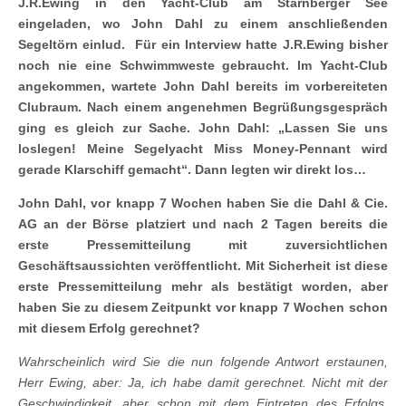
J.R.Ewing in den Yacht-Club am Starnberger See
eingeladen, wo John Dahl zu einem anschließenden
Segeltörn einlud.
Für ein Interview hatte J.R.Ewing bisher
noch nie eine Schwimmweste gebraucht. Im Yacht-Club
angekommen, wartete John Dahl bereits im vorbereiteten
Clubraum. Nach einem angenehmen Begrüßungsgespräch
ging es gleich zur Sache. John Dahl: „Lassen Sie uns
loslegen! Meine Segelyacht Miss Money-Pennant wird
gerade Klarschiff gemacht“. Dann legten wir direkt los…
John Dahl, vor knapp 7 Wochen haben Sie die Dahl & Cie.
AG an der Börse platziert und nach 2 Tagen bereits die
erste Pressemitteilung mit zuversichtlichen
Geschäftsaussichten veröffentlicht. Mit Sicherheit ist diese
erste Pressemitteilung mehr als bestätigt worden, aber
haben Sie zu diesem Zeitpunkt vor knapp 7 Wochen schon
mit diesem Erfolg gerechnet?
Wahrscheinlich wird Sie die nun folgende Antwort erstaunen,
Herr Ewing, aber: Ja, ich habe damit gerechnet. Nicht mit der
Geschwindigkeit, aber schon mit dem Eintreten des Erfolgs.