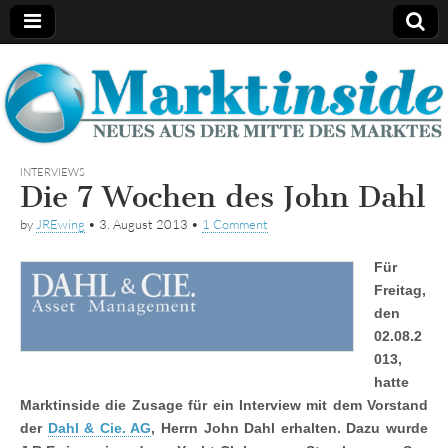
Marktinside
INTERVIEWS
Die 7 Wochen des John Dahl
by
JREwing
•
3. August 2013
•
1 Comment
Für
Freitag,
den
02.08.2
013,
hatte
Marktinside die Zusage für ein Interview mit dem Vorstand
der
Dahl & Cie. AG
, Herrn John Dahl erhalten. Dazu wurde