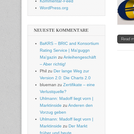
Kommentar-Feed
WordPress.org
NEUESTE KOMMENTARE
Read 
BaKRS – BRIC and Konsortium
Rating Service | Ma'guggn
Ma'gazin
zu
Anleihengeschäft
– Aber richtig!
Phil
zu
Der lange Weg zur
Version 2.0: Die Charts 2.0
blueman
zu
Zertifikate – eine
Verlustquelle?
Uhlmann: Madoff liegt vorn |
Marktinside
zu
Anderen den
Vorzug geben
Uhlmann: Madoff liegt vorn |
Marktinside
zu
Der Markt
früher und heute