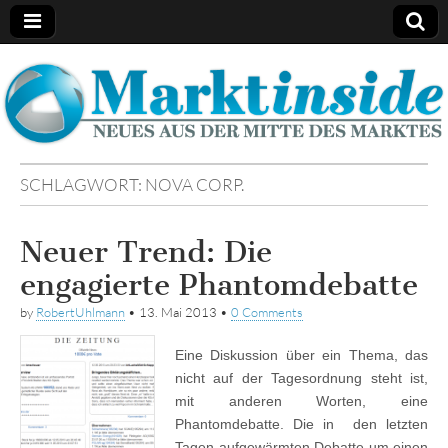
Marktinside
SCHLAGWORT:
NOVA CORP.
Neuer Trend: Die
engagierte Phantomdebatte
by
RobertUhlmann
•
13. Mai 2013
•
0 Comments
Eine Diskussion über ein Thema, das
nicht auf der Tagesordnung steht ist,
mit anderen Worten, eine
Phantomdebatte. Die in den letzten
Tagen aufgewärmten Debatte um einen