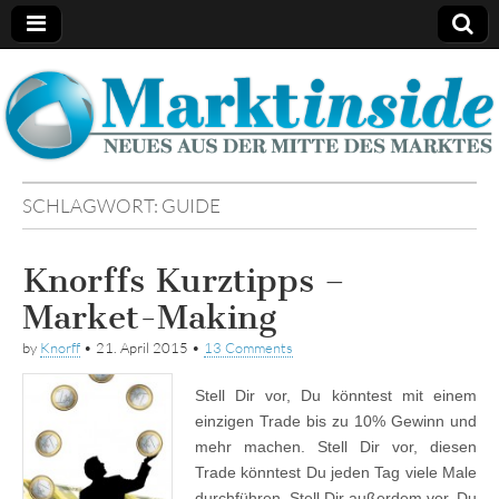
Marktinside
SCHLAGWORT:
GUIDE
Knorffs Kurztipps –
Market-Making
by
Knorff
•
21. April 2015
•
13 Comments
Stell Dir vor, Du könntest mit einem
einzigen Trade bis zu 10% Gewinn und
mehr machen. Stell Dir vor, diesen
Trade könntest Du jeden Tag viele Male
durchführen. Stell Dir außerdem vor, Du