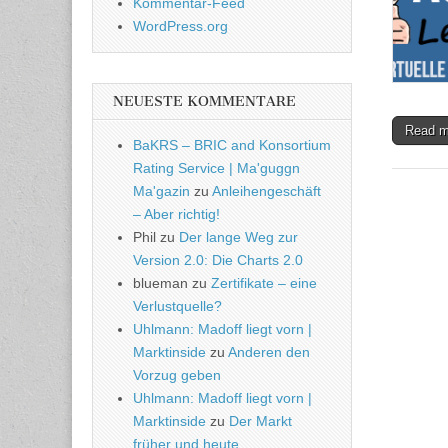
Kommentar-Feed
WordPress.org
NEUESTE KOMMENTARE
Read 
BaKRS – BRIC and Konsortium
Rating Service | Ma'guggn
Ma'gazin
zu
Anleihengeschäft
– Aber richtig!
Phil
zu
Der lange Weg zur
Version 2.0: Die Charts 2.0
blueman
zu
Zertifikate – eine
Verlustquelle?
Uhlmann: Madoff liegt vorn |
Marktinside
zu
Anderen den
Vorzug geben
Uhlmann: Madoff liegt vorn |
Marktinside
zu
Der Markt
früher und heute