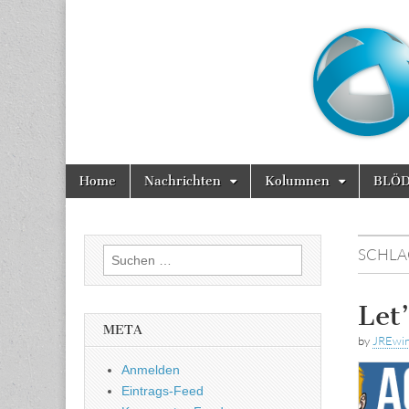
Marktinside
Skip
Main
Home
Nachrichten
Kolumnen
BLÖ
to
menu
content
SCHL
Suchen
nach:
Let
META
by
JREwi
Anmelden
Eintrags-Feed