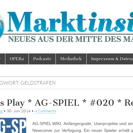
D
OPERa
Podcasts
Mediathek
Impressum & Daten
AGWORT:
GELDSTRAFEN
’s Play * AG-SPIEL * #020 * R
ng
•
30. Juni 2014
•
4 Comments
AG-SPIEL WIKI, Anfängerguide, Userprojekte und eine
Newcomer zur Verfügung. Ein neuer Spieler erhält u